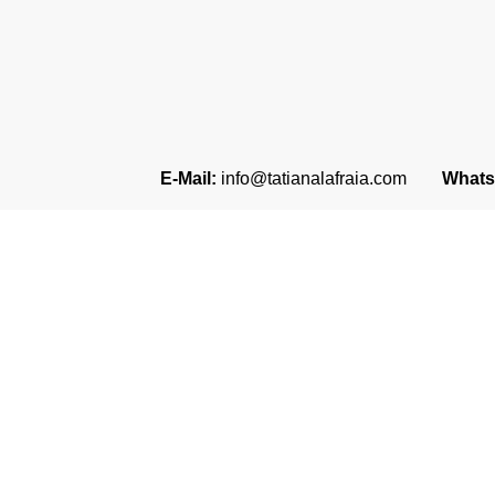
E-Mail:
info@tatianalafraia.com
Whats